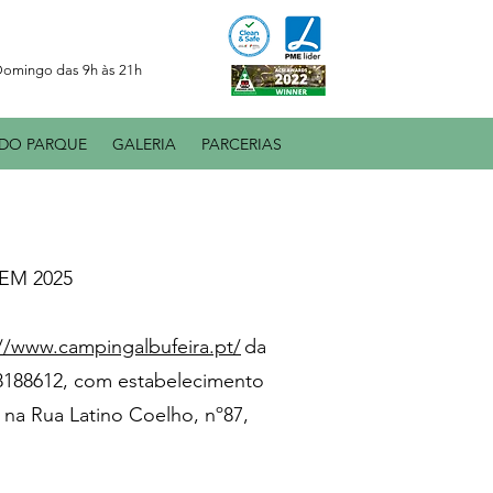
omingo das 9h às 21h
DO PARQUE
GALERIA
PARCERIAS
EM 2025
://www.campingalbufeira.pt/
da
88612, com estabelecimento
 na Rua Latino Coelho, nº87,