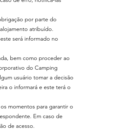
aso de erro, notificá-las
obrigação por parte do
 alojamento atribuído.
 este será informado no
orada, bem como proceder ao
 corporativo do Camping
algum usuário tomar a decisão
ra o informará e este terá o
s os momentos para garantir o
rrespondente. Em caso de
tão de acesso.