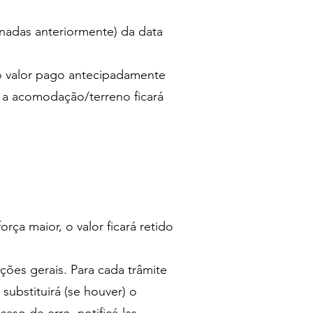
onadas anteriormente) da data
do valor pago antecipadamente
 a acomodação/terreno ficará
ça maior, o valor ficará retido
ões gerais. Para cada trâmite
ubstituirá (se houver) o