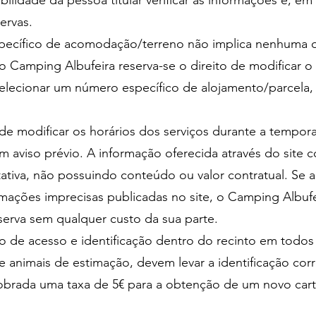
lidade da pessoa titular verificar as informações e, em c
servas.
specífico de acomodação/terreno não implica nenhuma 
o Camping Albufeira reserva-se o direito de modificar o
 selecionar um número específico de alojamento/parcela,
to de modificar os horários dos serviços durante a temp
m aviso prévio. A informação oferecida através do site
ativa, não possuindo conteúdo ou valor contratual. Se 
ações imprecisas publicadas no site, o Camping Albufei
reserva sem qualquer custo da sua parte.
ão de acesso e identificação dentro do recinto em todo
e animais de estimação, devem levar a identificação co
cobrada uma taxa de 5€ para a obtenção de um novo car