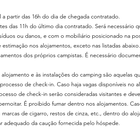
l a partir das 16h do dia de chegada contratado.
ntes das 11h do último dia contratado. Será necessário 
esíduos ou danos, e com o mobiliário posicionado na po
 estimação nos alojamentos, exceto nas listadas abaixo.
pamentos dos próprios campistas. É necessário docume
 alojamento e às instalações do camping são aquelas 
rocesso de check-in. Caso haja vagas disponíveis no a
ocesso de check-in serão consideradas visitantes e deve
el pernoitar. É proibido fumar dentro nos alojamentos. C
marcas de cigarro, restos de cinza, etc., dentro do al
rar adequado da caução fornecida pelo hóspede.