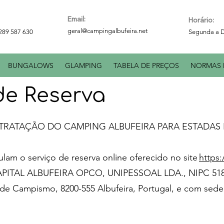
Email:
Horário:
geral@campingalbufeira.net
 289 587 630
Segunda a D
BUNGALOWS
GLAMPING
TABELA DE PREÇOS
NORMAS 
de Reserva
RATAÇÃO DO CAMPING ALBUFEIRA PARA ESTADAS 
lam o serviço de reserva online oferecido no site
https
PITAL ALBUFEIRA OPCO, UNIPESSOAL LDA., NIPC 5181
 de Campismo, 8200-555 Albufeira, Portugal, e com sede