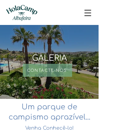
GALERIA
CONTACTE-NOS
Um parque de
campismo aprazível...
Venha Conhecê-lo!