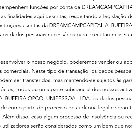
 desempenhem funções por conta da DREAMCAMPCAPI
 finalidades aqui descritas, respeitando a legislação 
as instruções escritas da DREAMCAMPCAPITAL ALBUFE
 aos dados pessoais necessários para executarem as su
senvolver o nosso negócio, poderemos vender ou adqui
 comerciais. Neste tipo de transação, os dados pessoai
em ser transferidos, mas mantendo-se sujeitos às garan
gócios, todos ou uma parte substancial dos nossos acti
LBUFEIRA OPCO, UNIPESSOAL LDA, os dados pessoais 
de como parte do processo de auditoria legal e serão t
 Além disso, caso algum processo de insolvência ou reo
s utilizadores serão considerados como um bem que nos