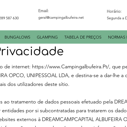
Email:
Horário:
geral@campingalbufeira.net
 289 587 630
Segunda a D
BUNGALOWS
GLAMPING
TABELA DE PREÇOS
NORMAS 
Privacidade
io de internet:
https://www.Campingalbufeira.Pt/,
que pe
OPCO, UNIPESSOAL LDA, e destina-se a dar-lhe a co
is dos utilizadores deste sítio.
enas ao tratamento de dados pessoais efetuado pela
tidades por si subcontratadas para tratarem os dados
a websites externos à DREAMCAMPCAPITAL ALBUFEIRA