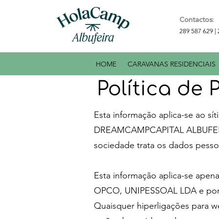
Contactos:
289 587 629 |
HOME
CARAVANAS RESIDENCIAIS
Política de 
Esta informação aplica-se ao sít
DREAMCAMPCAPITAL ALBUFEIRA 
sociedade trata os dados pessoa
Esta informação aplica-se ap
OPCO, UNIPESSOAL LDA e por en
Quaisquer hiperligações par