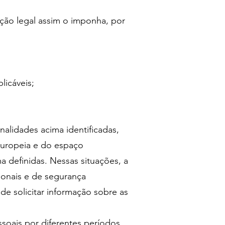
ação legal assim o imponha, por
plicáveis;
;
dades acima identificadas,
 europeia e do espaço
 definidas. Nessas situações, a
onais e de segurança
de solicitar informação sobre as
is por diferentes períodos,